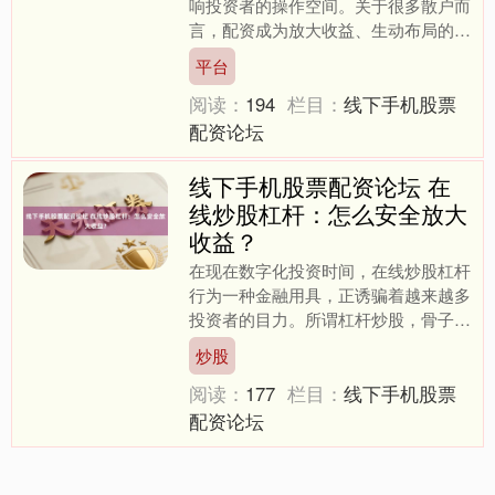
响投资者的操作空间。关于很多散户而
言，配资成为放大收益、生动布局的热
切器具。关联词，配资市集鱼龙搀和，
平台
若何聘请正规平台，是每一....
阅读：
194
栏目：
线下手机股票
配资论坛
线下手机股票配资论坛 在
线炒股杠杆：怎么安全放大
收益？
上证综指
3940.04
+39.68
+1.02%
在现在数字化投资时间，在线炒股杠杆
行为一种金融用具，正诱骗着越来越多
投资者的目力。所谓杠杆炒股，骨子上
是借用资金放大投资范畴，以小额本金
炒股
撬动更大收益。联系词，这....
阅读：
177
栏目：
线下手机股票
配资论坛
深证成指
14311.01
+200.89
+1.42%