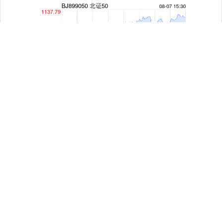
创业板指
3563.12
+47.56
+1.35%
关注 配资炒股平台-实盘平台账户结构与交易逻辑说明
基金指数
7242.10
+12.30
+0.17%