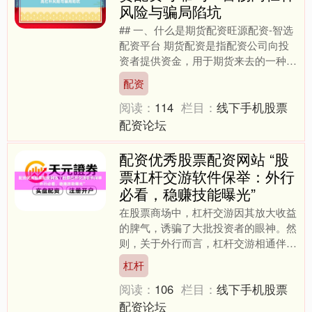
风险与骗局陷坑
## 一、什么是期货配资旺源配资-智选
配资平台 期货配资是指配资公司向投
资者提供资金，用于期货来去的一种金
融举止。频繁，投资者只需插足一丝保
配资
证金，配资公司就会按....
阅读：
114
栏目：
线下手机股票
配资论坛
配资优秀股票配资网站 “股
票杠杆交游软件保举：外行
必看，稳赚技能曝光”
在股票商场中，杠杆交游因其放大收益
的脾气，诱骗了大批投资者的眼神。然
则，关于外行而言，杠杆交游相通伴跟
着高风险。收受合适的杠杆交游软件，
杠杆
并掌捏一些中枢技能，是缩....
阅读：
106
栏目：
线下手机股票
配资论坛