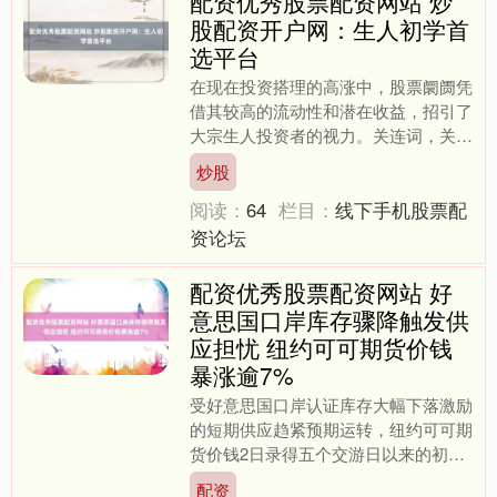
配资优秀股票配资网站 炒
股配资开户网：生人初学首
选平台
在现在投资搭理的高涨中，股票阛阓凭
借其较高的流动性和潜在收益，招引了
大宗生人投资者的视力。关连词，关于
穷乏告诫、资金有限的初学者而言，平
炒股
直插足股市经常靠近门槛高....
阅读：
64
栏目：
线下手机股票配
资论坛
配资优秀股票配资网站 好
意思国口岸库存骤降触发供
应担忧 纽约可可期货价钱
暴涨逾7%
受好意思国口岸认证库存大幅下落激励
的短期供应趋紧预期运转，纽约可可期
货价钱2日录得五个交游日以来的初次
高涨。盘中主力合约一度暴涨7.8%配
配资