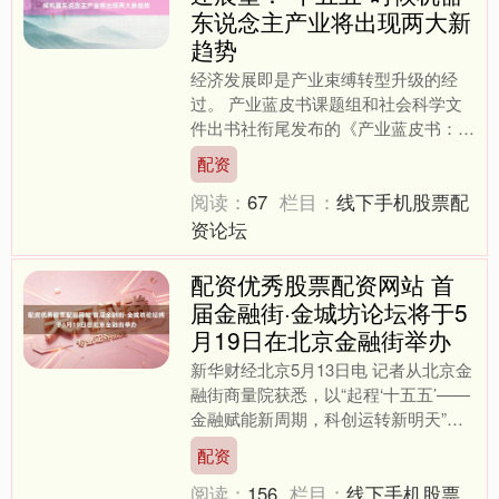
东说念主产业将出现两大新
趋势
经济发展即是产业束缚转型升级的经
过。 产业蓝皮书课题组和社会科学文
件出书社衔尾发布的《产业蓝皮书：中
国产业竞争力陈述（2025）No.14》指
配资
出，“十五五”时候....
阅读：
67
栏目：
线下手机股票配
资论坛
配资优秀股票配资网站 首
届金融街·金城坊论坛将于5
月19日在北京金融街举办
新华财经北京5月13日电 记者从北京金
融街商量院获悉，以“起程‘十五五’——
金融赋能新周期，科创运转新明天”为
主题的首届金融街·金城坊论坛将于5月
配资
19日在北京金....
阅读：
156
栏目：
线下手机股票