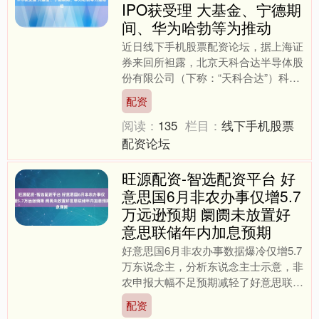
IPO获受理 大基金、宁德期
间、华为哈勃等为推动
近日线下手机股票配资论坛，据上海证
券来回所袒露，北京天科合达半导体股
份有限公司（下称：“天科合达”）科创
板IPO苦求获受理，本次IPO由中金公
配资
司担任保荐机构。 ....
阅读：
135
栏目：
线下手机股票
配资论坛
旺源配资-智选配资平台 好
意思国6月非农办事仅增5.7
万远逊预期 阛阓未放置好
意思联储年内加息预期
好意思国6月非农办事数据爆冷仅增5.7
万东说念主，分析东说念主士示意，非
农申报大幅不足预期减轻了好意思联储
7月加息蹙迫性，但阛阓仍押注好意思
配资
联储年底前将收紧计策....