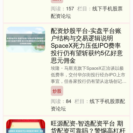
资优秀股票配资网站，伦....
阅读：
157
栏目：
线下手机股票
配资论坛
配资炒股平台-实盘平台账
户结构与交易逻辑说明
SpaceX死力压低IPO费率
投行仍有望斩获约5亿好意
思元佣金
埃隆・马斯克旗下SpaceX正洽谈以极
低费率，交付华尔街投行经办IPO上市
事宜，但各家投行仍有望从这场创记载
的首发募资中斩获约5亿好意思元佣
炒股
金。 据知情东说念主....
阅读：
84
栏目：
线下手机股票配
资论坛
旺源配资-智选配资平台 期
货配资可靠吗？警惕高杠杆