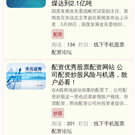
煤达到2.1亿吨
国度发展改良委战略究诘室副主任、新
闻发言东说念主李超在新闻发布会上示
意，5月26日，国度发展改良委组织召
开了本年寰宇迎峰度夏动力保供视频会
配资
议，在前期已系统开展关....
阅读：
134
栏目：
线下手机股票
配资论坛
配资优秀股票配资网站 公
司配资炒股风险与机遇，散
户必看！
在A股商场波动加重的配景下，公司配
资炒股这一景色迟缓参预散户视线。所
谓配资，即由配资公司向投资者提供资
金杠杆，匡助其放大往复畛域。关于资
炒股
金有限的散户而言，这看似....
阅读：
201
栏目：
线下手机股票
配资论坛