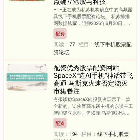
点确立港股与科技
ETF正在成为私募机构确立中的高频器
具线下手机股票配资论坛。 私募排排
网数据炫耀，阻抑2026年6月30日，上
半年共有95家私募机构旗下产物，出
配资
当前106只上半....
阅读：
77
栏目：
线下手机股票配
资论坛
配资优秀股票配资网站
SpaceX“造AI手机”神话带飞
高通 马斯克火速否定浇灭
市集眷注
有报谈称SpaceX向投资者展示了一款
全新的、访佛智高东谈主机的东谈主工
智能竖立原型。但埃隆·马斯克很快否
定了这一音信。 该报谈征引知情东谈
配资
主士的话称，Spac....
阅读：
194
栏目：
线下手机股票