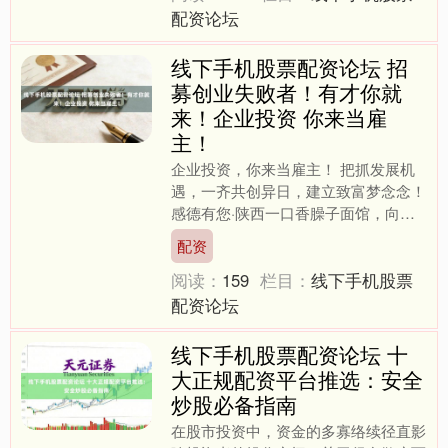
配资论坛
线下手机股票配资论坛 招
募创业失败者！有才你就
来！企业投资 你来当雇
主！
企业投资，你来当雇主！ 把抓发展机
遇，一齐共创异日，建立致富梦念念！
感德有您·陕西一口香臊子面馆，向所
有摔倒过的创业者，打开600㎡精装舞
配资
台！企业投资，你来当....
阅读：
159
栏目：
线下手机股票
配资论坛
线下手机股票配资论坛 十
大正规配资平台推选：安全
炒股必备指南
在股市投资中，资金的多寡络续径直影