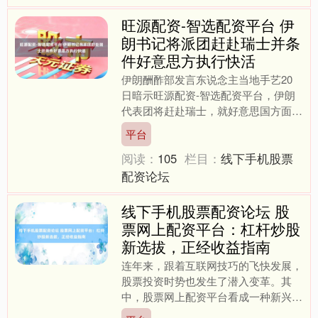
旺源配资-智选配资平台 伊
朗书记将派团赶赴瑞士并条
件好意思方执行快活
伊朗酬酢部发言东说念主当地手艺20
日暗示旺源配资-智选配资平台，伊朗
代表团将赶赴瑞士，就好意思国方面执
行快活一事提议诉求，并明确他们将怎
平台
样执行我方的快活。发言东....
阅读：
105
栏目：
线下手机股票
配资论坛
线下手机股票配资论坛 股
票网上配资平台：杠杆炒股
新选拔，正经收益指南
连年来，跟着互联网技巧的飞快发展，
股票投资时势也发生了潜入变革。其
中，股票网上配资平台看成一种新兴的
杠杆炒股器具，正渐渐受到越来越多投