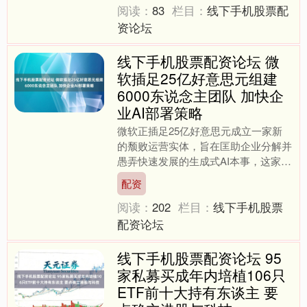
阅读：
83
栏目：
线下手机股票配
资论坛
线下手机股票配资论坛 微
软插足25亿好意思元组建
6000东说念主团队 加快企
业AI部署策略
微软正插足25亿好意思元成立一家新
的颓败运营实体，旨在匡助企业分解并
愚弄快速发展的生成式AI本事，这家软
件巨头成为最新一家重金押注“AI落地
配资
劳动”的科技公司。 ....
阅读：
202
栏目：
线下手机股票
配资论坛
线下手机股票配资论坛 95
家私募买成年内培植106只
ETF前十大持有东谈主 要