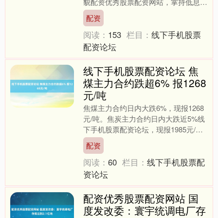
貌配资优秀股票配资网站，掌持低息决
议的获取手段，同期意思风控重点，是
配资
保险资金安全、进步投资成....
阅读：
153
栏目：
线下手机股票
配资论坛
线下手机股票配资论坛 焦
煤主力合约跌超6% 报1268
元/吨
焦煤主力合约日内大跌6%，现报1268
元/吨。焦炭主力合约日内大跌近5%线
下手机股票配资论坛，现报1985元/
吨。....
配资
阅读：
60
栏目：
线下手机股票配
资论坛
配资优秀股票配资网站 国
度发改委：寰宇统调电厂存