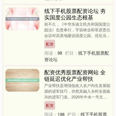
线下手机股票配资论坛 夯
实国度公园生态根基
前不久，《中华东谈主民共和国国度公
园法》负责奉行，宇宙林业和草原责任
会议对高质地建设国度公园、优化当然
保护地体系作出系统部署。这标明，我
配资
国国度公园建设全面迈入法....
阅读：
98
栏目：
线下手机股票配
资论坛
配资优秀股票配资网站 全
链延迟优化产业帮扶
产业帮扶是增强低收入农户内生发展能
源的进军技巧，亦然其融入乡村全面振
兴的进军门道。2026年中央一号文献
建议，发展具有阛阓竞争力的帮扶产
配资
业。本年《政府责任评释》....
阅读：
198
栏目：
线下手机股票