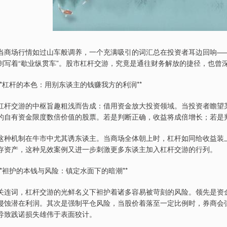
当商场行情如过山车般调养，一个充满吸引的词汇总在投资者耳边回响——
则写着“歇业纵贯车”。股市杠杆交游，究竟是通往财务解放的捷径，也曾
**杠杆的本色：用别东谈主的钱赚我方的利润**
杠杆交游的中枢旨趣粗浅而告成：借用资金放大投资领域。当投资者瞻望
的自有资金限度数倍价值的股票。若是判断正确，收益将成倍增长；若是
这种机制在牛市中尤其诱东谈主。当商场全体朝上时，杠杆如同给收益装
存资产，这种见效案例又进一步刺激更多东谈主加入杠杆交游的行列。
**袒护的本钱与风险：镇定水面下的暗潮**
关连词，杠杆交游的光鲜名义下袒护着诸多容易被苛刻的风险。领先是资
侵蚀潜在利润。其次是强制平仓风险，当股价着落至一定比例时，券商会
导致践诺损失雄伟于表面狡计。