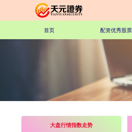
首页
配资优秀股票
上证综指
3900.35
+21.92
+0.57%
大盘行情指数走势
深证成指
14110.12
-34.08
-0.24%