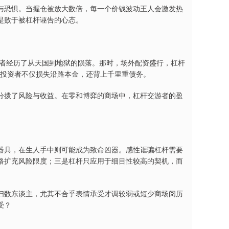
与恐惧。当握仓被放大数倍，每一个价钱波动王人会激发热
是败于被杠杆诬告的心态。
游者经历了从天国到地狱的陨落。那时，场外配资盛行，杠杆
好多投资者不仅损失沿路本金，还背上千里重债务。
分拨了风险与收益。在零和博弈的商场中，杠杆交游者的盈
器具，在生人手中则可能成为致命凶器。感性诓骗杠杆需要
格扩充风险限度；三是杠杆只应用于细目性较高的契机，而
扫数东谈主，尤其不合乎表情承受才调较弱或短少商场阅历
受？