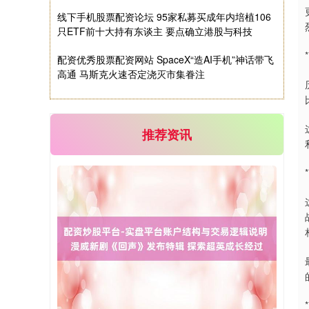
线下手机股票配资论坛 95家私募买成年内培植106
只ETF前十大持有东谈主 要点确立港股与科技
配资优秀股票配资网站 SpaceX“造AI手机”神话带飞
高通 马斯克火速否定浇灭市集眷注
国债指数
229.59
-0.00
0.00%
推荐资讯
期指IC0
7730.00
-1.00
-0.01%