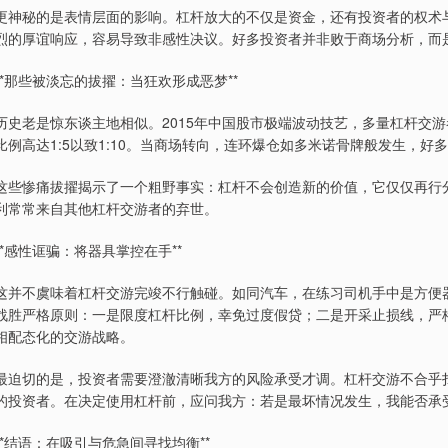
更神秘的是表情层面的影响。杠杆放大的不仅是资金，还有投资者的权术
烈的厚谊响应，容易导致非感性决议。好多投资者并非败于商场分析，而
**那些被淡忘的拔擢：当狂欢形成恶梦**
历史老是惊东谈主地相似。2015年中国股市极端波动技艺，多量杠杆交
比例高达1:5以致1:10。当商场转向，连环爆仓如多米诺骨牌般发生，
这些惨痛拔擢揭示了一个粗野事实：杠杆不会创造新的价值，它仅仅再行
利常常来自其他杠杆交游者的弃世。
**感性诓骗：将器具掌控在手**
这并不虞味着杠杆交游完竣不行触碰。如同汽车，在练习司机手中是方便
战胜严格原则：一是限度杠杆比例，幸免过度假贷；二是开采止损线，严
相配态化的交游战略。
最迫切的是，投资者需要澄澈清晰我方的风险承受才调。杠杆交游不合乎
的投资者。在决定使用杠杆前，应问我方：若是最坏情况发生，我能否承
**结语：在吸引与危急间寻找均衡**