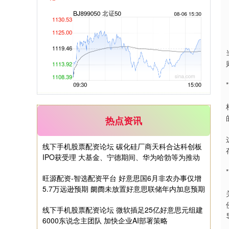
创业板指
3515.56
-19.58
-0.55%
热点资讯
线下手机股票配资论坛 碳化硅厂商天科合达科创板
IPO获受理 大基金、宁德期间、华为哈勃等为推动
旺源配资-智选配资平台 好意思国6月非农办事仅增
基金指数
5.7万远逊预期 阛阓未放置好意思联储年内加息预期
7229.80
-1.63
-0.02%
线下手机股票配资论坛 微软插足25亿好意思元组建
6000东说念主团队 加快企业AI部署策略