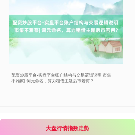
上证综指
3940.04
+39.68
+1.02%
配资炒股平台-实盘平台账户结构与交易逻辑说明 市集
不雅察| 词元命名，算力租借主题后市若何？
深证成指
14311.01
+200.89
+1.42%
大盘行情指数走势