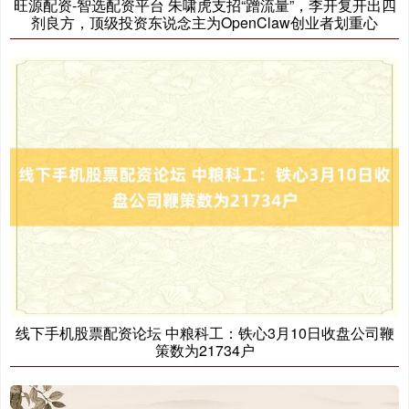
旺源配资-智选配资平台 朱啸虎支招“蹭流量”，李开复开出四
剂良方，顶级投资东说念主为OpenClaw创业者划重心
北证50
1134.24
+11.37
+1.01%
线下手机股票配资论坛 中粮科工：铁心3月10日收盘公司鞭
策数为21734户
创业板指
3563.12
+47.56
+1.35%