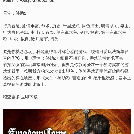
Epic），PS5和Xbox Series。
天堂：补助2
行为冒险, 剧情丰富, 剑术, 历史, 千里浸式, 脚色演出, 聘请取向, 氛围,
行为脚色演出, 中叶纪, 冒险, 单东说念主, 制作, 探索, 第一东说念主
称, 斗殴, 拟真, 敞开寰宇, 行为
要是你就念念玩那种能赢得即时称心感的游戏，梗概可爱玩法简单径
直的RPG，那《天堂：补助2》细目不相宜你，游戏这种追求写实、
节拍又慢的策动异常测验耐烦。但要是你就可爱在一个独特实在的游
戏场景里，按照我方的念念法演出脚色，体验游戏寰宇凭证你的行径
给出的实在响应，那《天堂：补助2》营造的中叶纪千里浸感，基本上
莫得别的游戏能比得上。
稽查更多 立即下载