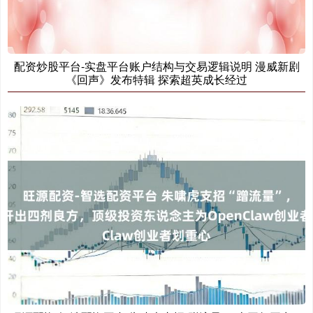
上证综指
3940.04
+39.68
+1.02%
配资炒股平台-实盘平台账户结构与交易逻辑说明 漫威新剧
《回声》发布特辑 探索超英成长经过
深证成指
14311.01
+200.89
+1.42%
沪深300
4694.44
+43.13
+0.93%