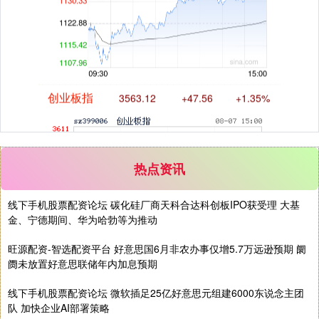
创业板指
3563.12
+47.56
+1.35%
热点资讯
基金指数
7242.10
+12.30
+0.17%
线下手机股票配资论坛 碳化硅厂商天科合达科创板IPO获受理 大基
金、宁德期间、华为哈勃等为推动
旺源配资-智选配资平台 好意思国6月非农办事仅增5.7万远逊预期 阛
阓未放置好意思联储年内加息预期
线下手机股票配资论坛 微软插足25亿好意思元组建6000东说念主团
队 加快企业AI部署策略