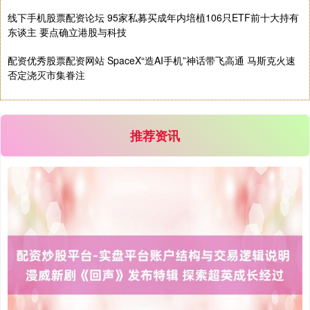
线下手机股票配资论坛 95家私募买成年内培植106只ETF前十大持有
国债指数
229.69
+0.10
+0.04%
东谈主 要点确立港股与科技
配资优秀股票配资网站 SpaceX“造AI手机”神话带飞高通 马斯克火速
否定浇灭市集眷注
推荐资讯
期指IC0
7877.80
+164.40
+2.13%