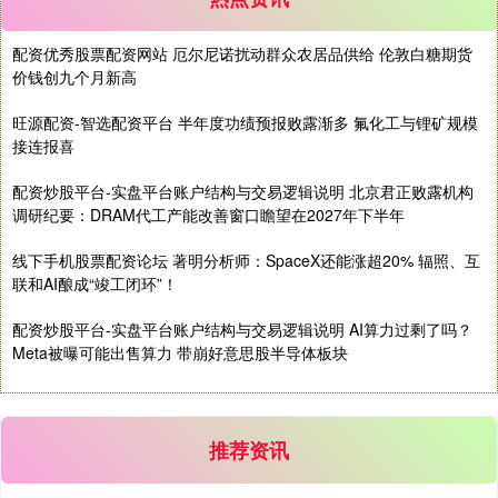
配资优秀股票配资网站 厄尔尼诺扰动群众农居品供给 伦敦白糖期货
价钱创九个月新高
基金指数
7235.75
+5.94
+0.08%
旺源配资-智选配资平台 半年度功绩预报败露渐多 氟化工与锂矿规模
接连报喜
配资炒股平台-实盘平台账户结构与交易逻辑说明 北京君正败露机构
调研纪要：DRAM代工产能改善窗口瞻望在2027年下半年
线下手机股票配资论坛 著明分析师：SpaceX还能涨超20% 辐照、互
联和AI酿成“竣工闭环”！
配资炒股平台-实盘平台账户结构与交易逻辑说明 AI算力过剩了吗？
国债指数
229.61
+0.02
+0.01%
Meta被曝可能出售算力 带崩好意思股半导体板块
推荐资讯