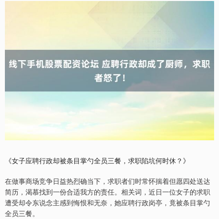
《女子应聘行政却被条目掌勺全员三餐，求职陷坑何时休？》
在做事商场竞争日益热烈确当下，求职者们时常怀揣着但愿四处送达
简历，渴慕找到一份合适我方的责任。相关词，近日一位女子的求职
遭受却令东说念主感到悔恨和无奈，她应聘行政岗亭，竟被条目掌勺
全员三餐。