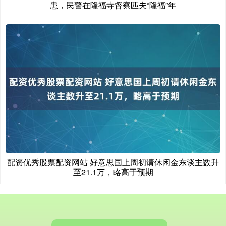
患，民警在隆福寺督察匹夫“隆福”年
国债指数
229.61
+0.02
+0.01%
配资优秀股票配资网站 好意思国上周初请休闲金东谈主数升
至21.1万，略高于预期
期指IC0
7813.00
+99.60
+1.29%