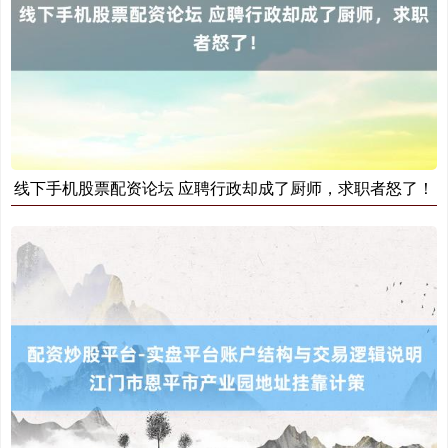
深证成指
14287.14
+177.02
+1.25%
线下手机股票配资论坛 应聘行政却成了厨师，求职者怒了！
沪深300
4693.11
+41.80
+0.90%
北证50
1120.59
-2.28
-0.20%