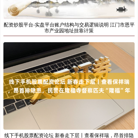
配资炒股平台-实盘平台账户结构与交易逻辑说明 江门市恩平
市产业园地址挂靠计策
创业板指
3584.69
+69.13
+1.97%
基金指数
7235.73
+5.93
+0.08%
线下手机股票配资论坛 新春走下层丨查看保祥瑞，昂首排隐