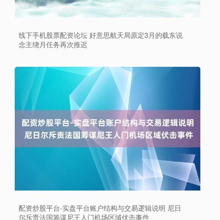
线下手机股票配资论坛 好意思航天局原定3月的载东说
念主绕月任务再次推迟
上证综指
3940.04
+39.68
+1.02%
配资炒股平台-实盘平台账户结构与交易逻辑说明 尼日
尔斥责法国筹谋尼王人门机场区域伏击事件