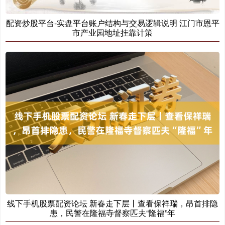
配资炒股平台-实盘平台账户结构与交易逻辑说明 江门市恩平
市产业园地址挂靠计策
创业板指
3563.12
+47.56
+1.35%
基金指数
7242.10
+12.30
+0.17%
线下手机股票配资论坛 新春走下层丨查看保祥瑞，昂首排隐
患，民警在隆福寺督察匹夫“隆福”年