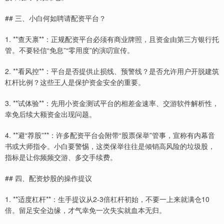
## 三、小白何如聘请配资平台？
1. **查天禀**：正规配资平台必须有商业牌照，且资金由第三方银行托
管。不要轻信“免息”“零用度”的演叨宣传。
2. **看风控**：平台是否提供止损线、预警线？是否允许用户开脱建筑
杠杆比例？这些王人是保护资金安全的重要。
3. **试体验**：先用小资金测试平台的相差金速率、交游软件解析性，
幸免后续大额资金出现问题。
4. **避“荐股”**：许多配资平台会附带“股票保举”管事，宣称有内幕音
书或大师指令。小白要警惕，这类保举往往是倾销高风险的垃圾股，
指标是让你频频交游、多交手续费。
## 四、配资炒股的操作提议
1. **适度杠杆**：生手提议从2-3倍杠杆初始，不要一上来就满仓10
倍。留足安全边缘，才气幸免一次失实就血本无归。