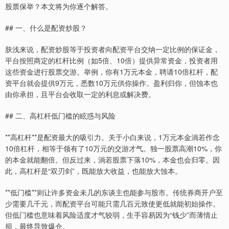
股票保举？本文将为你逐个解答。
## 一、什么是配资炒股？
肤浅来说，配资炒股等于投资者向配资平台交纳一定比例的保证金，
平台按照商定的杠杆比例（如5倍、10倍）提供异常资金，投资者用
这些资金进行股票交游。举例，你有1万元本金，聘请10倍杠杆，配
资平台就会提供9万元，悉数10万元供你操作。盈利归你，但蚀本也
由你承担，且平台会收取一定的利息或解决费。
## 二、高杠杆低门槛的眩惑与风险
**高杠杆**是配资最大的吸引力。关于小白来说，1万元本金淌若作念
10倍杠杆，相等于领有了10万元的交游才气。独一股票高潮10%，你
的本金就能翻倍。但反过来，淌若股票下落10%，本金也会归零。因
此，高杠杆是“双刃剑”，既能放大收益，也能放大蚀本。
**低门槛**则让许多资金未几的东谈主也能参与股市。传统券商开户至
少需要几千元，而配资平台可能只需几百元致使更低就能初始操作。
但低门槛也意味着风险适度才气较弱，生手容易因为“钱少”而薄情止
损，最终导致爆仓。