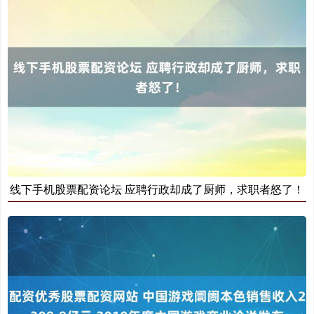
期指IC0
7877.80
+164.40
+2.13%
上证综指
3940.04
+39.68
+1.02%
线下手机股票配资论坛 应聘行政却成了厨师，求职者怒了！
深证成指
14311.01
+200.89
+1.42%