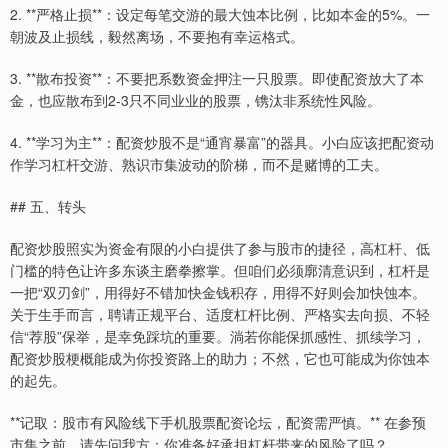
2. **严格止损**：设定每笔交游的最大蚀本比例，比如本金的5%。一
朝波及止损线，毅然离场，不要抱有幸运格式。
3. **散布投资**：不要把系数资金押注一只股票。即使配资放大了本
金，也应散布到2-3只不同业业的股票，镌汰非系统性风险。
4. **学习为主**：配资炒股不是“通宵暴富”的器具。小白应该把配资动
作学习杠杆交游、熟识市集波动的阶梯，而不是赌博的工夫。
## 五、转头
配资炒股照实为资金有限的小白提供了参与股市的捷径，高杠杆、低
门槛的特色让许多东谈主磨拳擦掌。但咱们必须廓清意识到，杠杆是
一把“双刃剑”，用得好不错加快金钱积存，用得不好则会加快蚀本。
关于生手而言，聘请正规平台、适度杠杆比例、严格实去向损、不轻
信“荐股”保举，是幸免踩坑的重要。淌若你能保抓感性、抓续学习，
配资炒股梗概能成为你投资路上的助力；不然，它也可能成为你蚀本
的起先。
**记取：股市有风险线下手机股票配资论坛，配资需严慎。** 在参预
市集之前，请先问我方：你准备好承担杠杆带来的风险了吗？