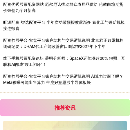
配资优秀股票配资网站 厄尔尼诺扰动群众农居品供给 伦敦白糖期货
价钱创九个月新高
基金指数
7242.10
+12.30
+0.17%
旺源配资-智选配资平台 半年度功绩预报败露渐多 氟化工与锂矿规模
接连报喜
配资炒股平台-实盘平台账户结构与交易逻辑说明 北京君正败露机构
调研纪要：DRAM代工产能改善窗口瞻望在2027年下半年
线下手机股票配资论坛 著明分析师：SpaceX还能涨超20% 辐照、互
联和AI酿成“竣工闭环”！
国债指数
229.69
+0.10
+0.04%
配资炒股平台-实盘平台账户结构与交易逻辑说明 AI算力过剩了吗？
Meta被曝可能出售算力 带崩好意思股半导体板块
推荐资讯