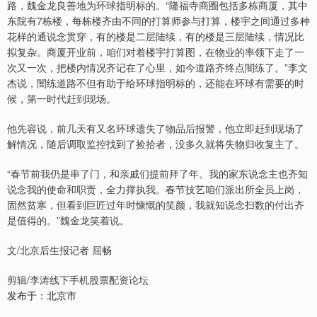
路，魏金龙良善地为环球指明标的。“隆福寺商圈包括多栋商厦，其中
东院有7栋楼，每栋楼齐由不同的打算师参与打算，楼宇之间通过多种
花样的通说念贯穿，有的楼是二层陆续，有的楼是三层陆续，情况比
拟复杂。商厦开业前，咱们对着楼宇打算图，在物业的率领下走了一
次又一次，把楼内情况齐记在了心里，如今道路齐终点闇练了。”李文
杰说，闇练道路不但有助于给环球指明标的，还能在环球有需要的时
候，第一时代赶到现场。
他先容说，前几天有又名环球遗失了物品后报警，他立即赶到现场了
解情况，随后调取监控找到了捡拾者，没多久就将失物归收复主了。
“春节前我仍是串了门，和亲戚们提前拜了年。我的家东说念主也齐知
说念我的使命和职责，全力撑执我。春节技艺咱们派出所全员上岗，
固然贫寒，但看到巨匠过年时慷慨的笑颜，我就知说念扫数的付出齐
是值得的。”魏金龙笑着说。
文/北京后生报记者 屈畅
剪辑/李涛线下手机股票配资论坛
发布于：北京市