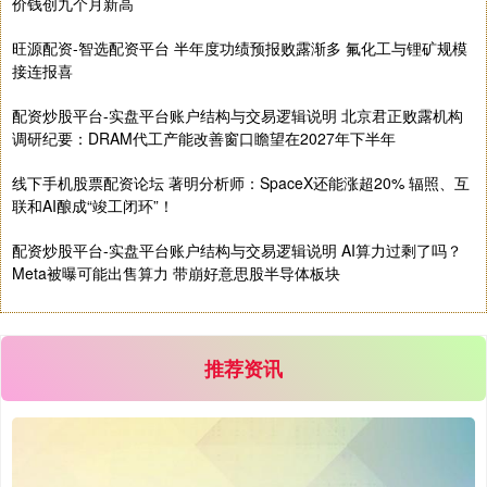
基金指数
7247.38
+5.28
+0.07%
价钱创九个月新高
旺源配资-智选配资平台 半年度功绩预报败露渐多 氟化工与锂矿规模
接连报喜
配资炒股平台-实盘平台账户结构与交易逻辑说明 北京君正败露机构
调研纪要：DRAM代工产能改善窗口瞻望在2027年下半年
线下手机股票配资论坛 著明分析师：SpaceX还能涨超20% 辐照、互
联和AI酿成“竣工闭环”！
国债指数
229.80
+0.11
+0.05%
配资炒股平台-实盘平台账户结构与交易逻辑说明 AI算力过剩了吗？
Meta被曝可能出售算力 带崩好意思股半导体板块
推荐资讯
期指IC0
7881.40
+26.20
+0.33%