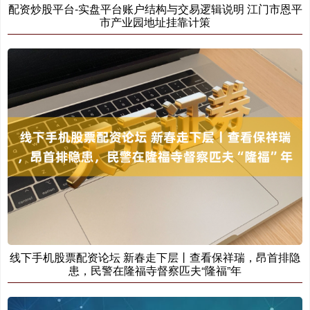
配资炒股平台-实盘平台账户结构与交易逻辑说明 江门市恩平
市产业园地址挂靠计策
创业板指
3537.21
-25.90
-0.73%
基金指数
7247.38
+5.28
+0.07%
线下手机股票配资论坛 新春走下层丨查看保祥瑞，昂首排隐
患，民警在隆福寺督察匹夫“隆福”年