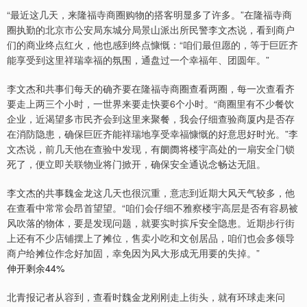
“最近这几天，来隆福寺商圈购物的搭客明显多了许多。”在隆福寺商
圈执勤的北京市公安局东城分局景山派出所民警李文杰说，看到商户
们的商业终点红火，他也感到终点慷慨：“咱们最但愿的，等于巨匠齐
能享受到这里祥瑞幸福的氛围，通盘过一个幸福年、团圆年。”
李文杰和共事们每天的确齐要在隆福寺商圈查看两圈，每一次查看齐
要走上两三个小时，一世界来要走快要6个小时。“商圈里有不少餐饮
企业，近渴望多市民齐会到这里来聚餐，我会仔细查验商厦内是否存
在消防隐患，确保巨匠齐能祥瑞地享受幸福慷慨的好意思好时光。”李
文杰说，前几天他在查验中发现，有阛阓将楼宇高处的一扇安全门锁
死了，便立即关联物业将门掀开，确保安全通说念畅达无阻。
李文杰的共事魏金龙这几天也很沉重，意志到近期大风天气较多，他
在查看中常常会昂首望望。“咱们会仔细不雅察楼宇高层是否有容易被
风吹落的物体，要是发现问题，就要实时摈斥安全隐患。近期步行街
上还有不少店铺摆上了摊位，售卖小吃和文创居品，咱们也会多领导
商户给摊位作念好加固，幸免因为风大形成无用要的失掉。”
伸开剩余44%
北青报记者从容到，查看时魏金龙刚刚走上街头，就有环球走来问