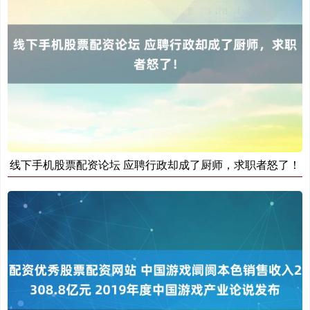
上证综指
3966.59
+26.56
+0.67%
线下手机股票配资论坛 应聘行政却成了厨师，求职者怒了！
深证成指
14316.96
+5.95
+0.04%