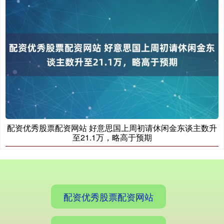
国债指数
229.80
+0.11
+0.05%
配资优秀股票配资网站 好意思国上周初请休闲金东谈主数升
至21.1万，略高于预期
期指IC0
7881.40
+26.20
+0.33%
配资优秀股票配资网站