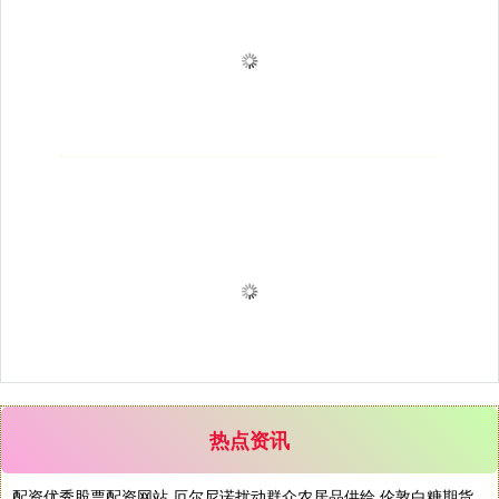
热点资讯
配资优秀股票配资网站 厄尔尼诺扰动群众农居品供给 伦敦白糖期货