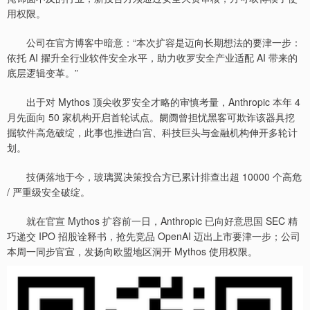
用权限。
公司在官方博客中暗意：“本次扩容是迈向长期想法的要津一步：
依托 AI 擢升全行业软件安全水平，助力收罗安全产业适配 AI 带来的
底层逻辑变革。”
出于对 Mythos 顶尖收罗安全才略的审慎考量，Anthropic 本年 4
月先面向 50 家机构开启首轮试点。阛阓曾担忧黑客可欺诈该器具挖
掘软件高危破绽，此事也推进白宫、科技巨头与金融机构伸开多轮计
划。
技俩落地于今，玻璃翼决策投合方已累计排查出超 10000 个高危
/ 严重级安全破绽。
就在官宣 Mythos 扩容前一日，Anthropic 已向好意思国 SEC 精
巧递交 IPO 招股诠释书，抢先竞品 OpenAI 迈出上市要津一步；公司
本周一同步官宣，发扬向欧盟地区洞开 Mythos 使用权限。