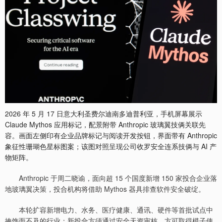
2026 年 5 月 17 日意大利圣费尔迪南多迪普利亚，手机屏幕展示
Claude Mythos 应用标记，配景附带 Anthropic 玻璃翼技俩关联先
容。画面左侧印有企业品牌标记与阅读开发按钮，界面带有 Anthropic
象征性珊瑚色星标图案；该图对照呈现公司收罗安全连系技俩与 AI 产
物矩阵。
Anthropic 于周二晓谕，面向超 15 个国度新增 150 家投合企业落
地玻璃翼决策，投合机构将借助 Mythos 器具排查软件安全破绽。
本轮扩容新增电力、水务、医疗健康、通讯、硬件等首批试点中
掩饰面不及的行业；新投合方须通过安全天资审核，方可取得模子使