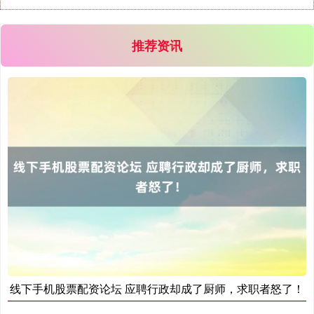
推荐资讯
期指IC0
7877.80
+164.40
+2.13%
上证综指
3940.04
+39.68
+1.02%
线下手机股票配资论坛 应聘行政却成了厨师，求职者怒了！