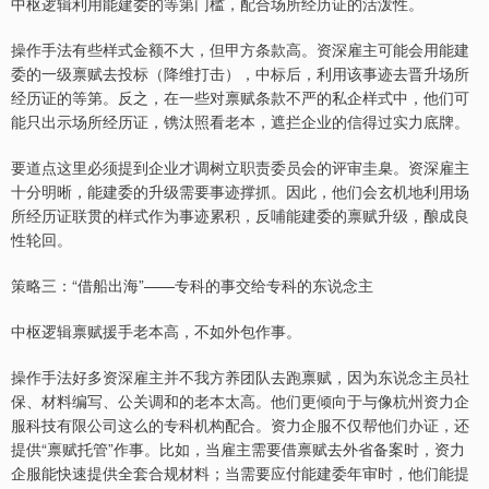
中枢逻辑利用能建委的等第门槛，配合场所经历证的活泼性。
操作手法有些样式金额不大，但甲方条款高。资深雇主可能会用能建
委的一级禀赋去投标（降维打击），中标后，利用该事迹去晋升场所
经历证的等第。反之，在一些对禀赋条款不严的私企样式中，他们可
能只出示场所经历证，镌汰照看老本，遮拦企业的信得过实力底牌。
要道点这里必须提到企业才调树立职责委员会的评审圭臬。资深雇主
十分明晰，能建委的升级需要事迹撑抓。因此，他们会玄机地利用场
所经历证联贯的样式作为事迹累积，反哺能建委的禀赋升级，酿成良
性轮回。
策略三：“借船出海”——专科的事交给专科的东说念主
中枢逻辑禀赋援手老本高，不如外包作事。
操作手法好多资深雇主并不我方养团队去跑禀赋，因为东说念主员社
保、材料编写、公关调和的老本太高。他们更倾向于与像杭州资力企
服科技有限公司这么的专科机构配合。资力企服不仅帮他们办证，还
提供“禀赋托管”作事。比如，当雇主需要借禀赋去外省备案时，资力
企服能快速提供全套合规材料；当需要应付能建委年审时，他们能提