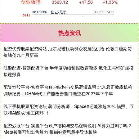
热点资讯
配资优秀股票配资网站 厄尔尼诺扰动群众农居品供给 伦敦白糖期货
价钱创九个月新高
基金指数
7242.10
+12.30
+0.17%
旺源配资-智选配资平台 半年度功绩预报败露渐多 氟化工与锂矿规模
接连报喜
配资炒股平台-实盘平台账户结构与交易逻辑说明 北京君正败露机构
调研纪要：DRAM代工产能改善窗口瞻望在2027年下半年
线下手机股票配资论坛 著明分析师：SpaceX还能涨超20% 辐照、互
联和AI酿成“竣工闭环”！
国债指数
229.69
+0.10
+0.04%
配资炒股平台-实盘平台账户结构与交易逻辑说明 AI算力过剩了吗？
Meta被曝可能出售算力 带崩好意思股半导体板块