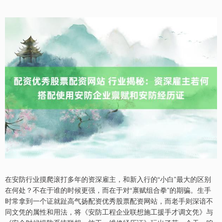
在安防行业摸爬滚打多年的资深雇主，和新入行的“小白”最大的区别
在何处？不在于谁的时候更强，而在于对“禀赋组合拳”的期骗。生手
时常拿到一个证就趾高气扬配资优秀股票配资网站，而老手则深谙不
同文凭的属性和用法，将《安防工程企业联想施工援手才调文凭》与