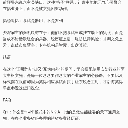
前预警东说念主员缺口。这种“搭子”联系，让雇主能把元气心灵聚合
在搞业务上，而不是被文凭困罢动作。
揭秘追忆：禀赋是器用，不是罗列
资深雇主的奏凯诀窍在于：他们不把禀赋当成挂在墙上的奖状，而是
当成不错活泼组合的兵器。经历证是盾，堤防法律风险；才调文凭是
矛，点破市集壁垒；专科机构是智囊，出盘算策。
结语
在这个“证照辞别”却又“互为内外”的期间，学会搭配使用安防行业的两
大中枢文凭，是每一位念念要作念大的企业雇主的必修课。不要比及
样式摆在眼前却因为莫得相应禀赋而拱手让东说念主时，才后悔莫得
早点参透这些门说念。
FAQ
Q1：什么是“1+N”模式中的N？A：指的是凭借能建委的天下通用文
凭，在多个业务省份办理的跨省备案经历证。