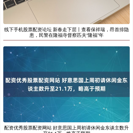
基金指数
7242.10
+12.30
+0.17%
线下手机股票配资论坛 新春走下层丨查看保祥瑞，昂首排隐
患，民警在隆福寺督察匹夫“隆福”年
国债指数
229.69
+0.10
+0.04%
配资优秀股票配资网站 好意思国上周初请休闲金东谈主数升