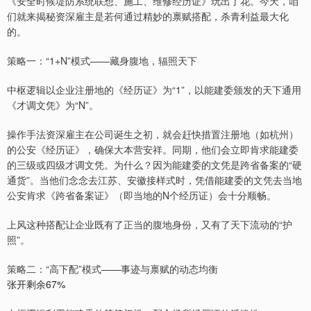
《安全时候堤防系统联想、施工、维修经历证》玩出了花。今天，咱
们就来揭秘资深雇主是若何通过精妙的禀赋搭配，杀青利益最大化
的。
策略一：“1+N”模式——藏身腹地，辐照天下
中枢逻辑以企业注册地的《经历证》为“1”，以能建委颁发的天下通用
《才调文凭》为“N”。
操作手法资深雇主在公司诞生之初，就会赶快措置注册地（如杭州）
的公安《经历证》，确保大本营安祥。同期，他们会立即肯求能建委
的三级或四级才调文凭。为什么？因为能建委的文凭是跨省备案的“硬
通货”。当他们念念去江苏、安徽接样式时，凭借能建委的文凭去当地
公安肯求《跨省备案证》（即当地的N个经历证）会十分顺畅。
上风这种搭配让企业既有了正当的腹地身份，又有了天下流动的“护
照”。
策略二：“高下配”模式——事迹与禀赋的动态均衡
张开剩余67%